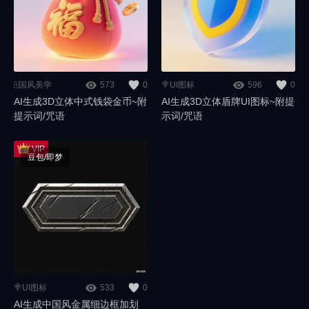
🀄️国风美学
573
0
🍭UI图标
596
0
AI生成3D立体中式钱袋金币~附
AI生成3D立体盾牌UI图标~附提
提示词/咒语
示词/咒语
豆包/即梦
🍭UI图标
533
0
AI生成中国风金属细边框加划