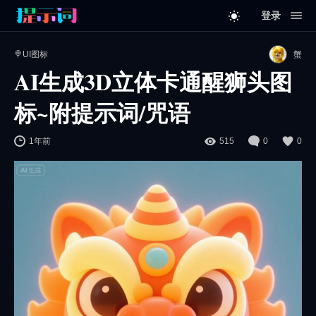
登录
🍭UI图标
蟹
AI生成3D立体卡通醒狮头图
标~附提示词/咒语
1年前
515
0
0