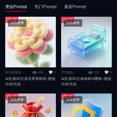
类似Prompt
热门Prompt
最新Prompt
豆包/即梦
豆包/即梦
🌺花草植物
489
0
🍭UI图标
522
0
AI生成3D立体毛茸茸鲜花~附提
AI生成3D立体病床UI图标~附提
示词/咒语
示词/咒语
豆包/即梦
豆包/即梦