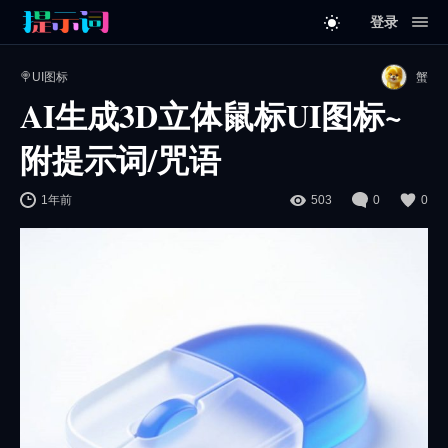
登录
🍭UI图标
蟹
AI生成3D立体鼠标UI图标~
附提示词/咒语
1年前
503
0
0