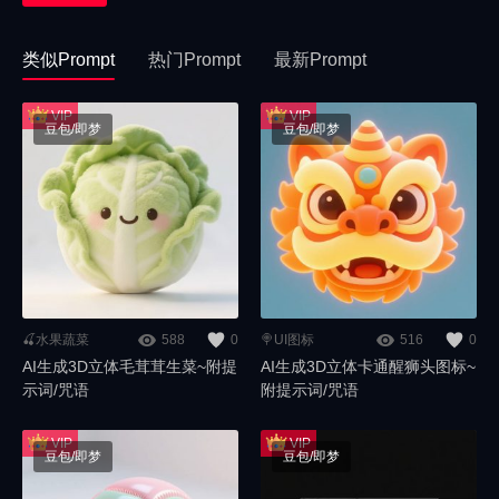
类似Prompt
热门Prompt
最新Prompt
豆包/即梦
豆包/即梦
🍒水果蔬菜
588
0
🍭UI图标
516
0
AI生成3D立体毛茸茸生菜~附提
AI生成3D立体卡通醒狮头图标~
示词/咒语
附提示词/咒语
豆包/即梦
豆包/即梦