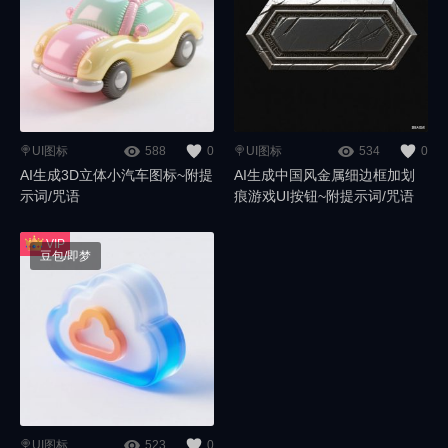
🍭UI图标
588
0
🍭UI图标
534
0
AI生成3D立体小汽车图标~附提
AI生成中国风金属细边框加划
示词/咒语
痕游戏UI按钮~附提示词/咒语
豆包/即梦
🍭UI图标
523
0