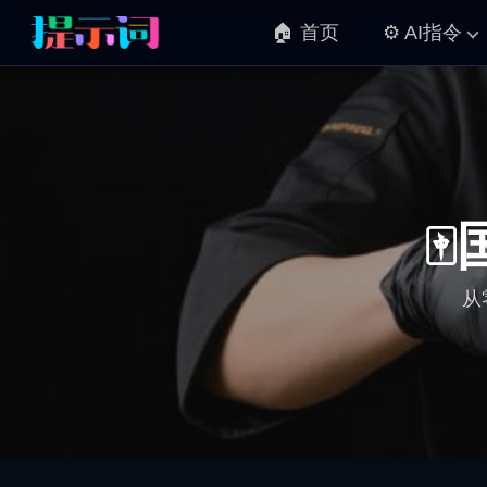
🏠 首页
⚙️ AI指令
从