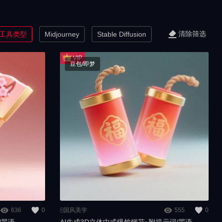
清除筛选
工具类型
Midjourney
Stable Diffusion
豆包/即梦
636
0
🀄️国风美学
555
0