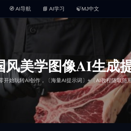
🧭 AI导航
📘 AI学习
🍃MJ中文
🀄️国风美学图像AI生成
零开始玩转AI创作，〔海量AI提示词〕+〔AI教程随取随