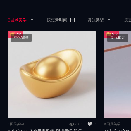
🀄️国风美学
按更新时间
资源类型
按
豆包/即梦
豆包/即梦
🀄️国风美学
879
0
🀄️国风美学