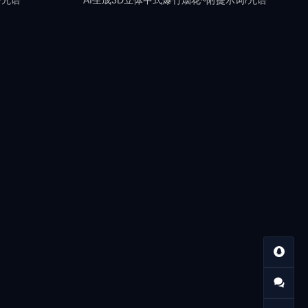
/咒语
AI生成3D立体中式爆竹烟花~附提示词/咒语