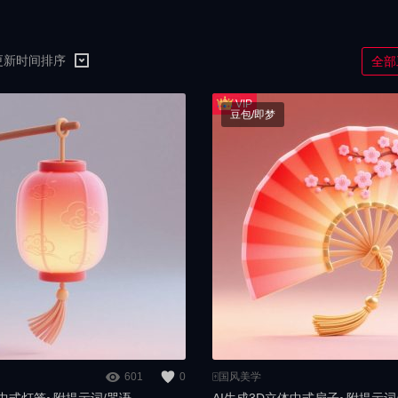
更新时间排序
全部
豆包/即梦
601
0
🀄️国风美学