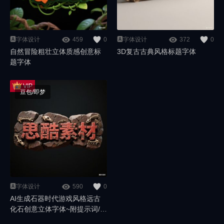
🅰️字体设计
459
0
🅰️字体设计
372
0
自然冒险粗壮立体质感创意标
3D复古古典风格标题字体
题字体
豆包/即梦
🅰️字体设计
590
0
AI生成石器时代游戏风格远古
化石创意立体字体~附提示词/咒
语