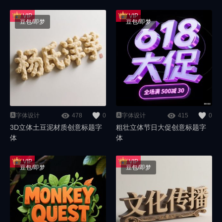
豆包/即梦
豆包/即梦
🅰️字体设计
478
0
🅰️字体设计
415
0
3D立体土豆泥材质创意标题字
粗壮立体节日大促创意标题字
体
体
豆包/即梦
豆包/即梦