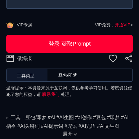
VIP专属
VIP免费，
开通VIP
>
登录 获取Prompt
微海报
豆包/即梦
工具类型
温馨提示：本资源来源于互联网，仅供参考学习使用。若该资源侵
犯了您的权益，请
联系我们
处理。
✅工具：豆包/即梦 #AI #Ai生图 #ai创作 #豆包 #即梦 #AI
指令 #AI关键词 #AI提示词 #咒语 #AI咒语 #AI文生图
展开