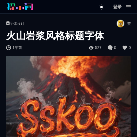
登录
🅰️字体设计
蟹
火山岩浆风格标题字体
1年前
527
0
0