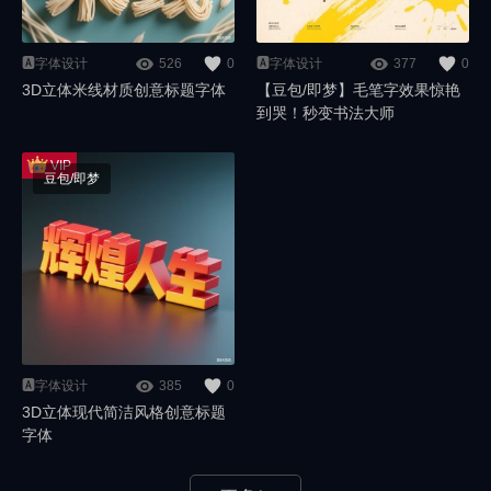
🅰️字体设计
526
0
🅰️字体设计
377
0
3D立体米线材质创意标题字体
【豆包/即梦】毛笔字效果惊艳
到哭！秒变书法大师
豆包/即梦
🅰️字体设计
385
0
3D立体现代简洁风格创意标题
字体