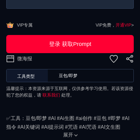
VIP专属
VIP免费，
开通VIP
>
登录 获取Prompt
微海报
豆包/即梦
工具类型
温馨提示：本资源来源于互联网，仅供参考学习使用。若该资源侵
犯了您的权益，请
联系我们
处理。
✅工具：豆包/即梦 #AI #Ai生图 #ai创作 #豆包 #即梦 #AI
指令 #AI关键词 #AI提示词 #咒语 #AI咒语 #AI文生图
展开