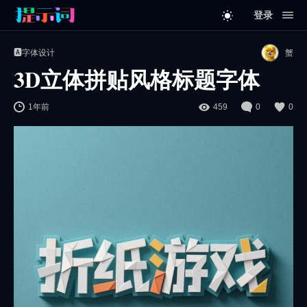
登录
🅰️字体设计
蟹
3D立体拼贴风格标题字体
1年前
459
0
0