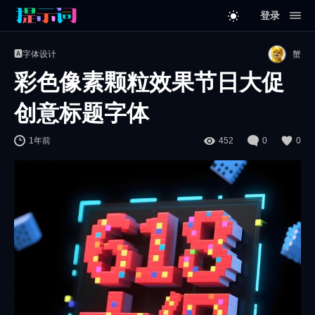
登录
🅰️字体设计
蟹
彩色像素颗粒效果节日大促
创意标题字体
1年前
452
0
0