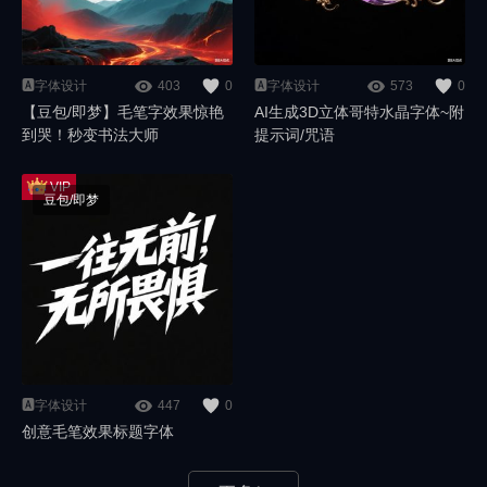
🅰️字体设计
403
0
🅰️字体设计
573
0
【豆包/即梦】毛笔字效果惊艳
AI生成3D立体哥特水晶字体~附
到哭！秒变书法大师
提示词/咒语
豆包/即梦
🅰️字体设计
447
0
创意毛笔效果标题字体