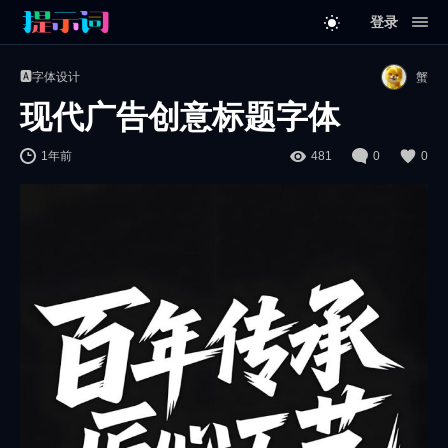
登录
🅰️字体设计
蟹
现代广告创意标题字体
1年前
481
0
0