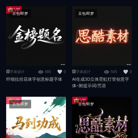
豆包/即梦
豆包/即梦
🅰️字体设计
485
0
🅰️字体设计
505
0
纤细拉丝花体字创意标题字体
AI生成3D立体霓虹灯管创意字
体~附提示词/咒语
豆包/即梦
豆包/即梦