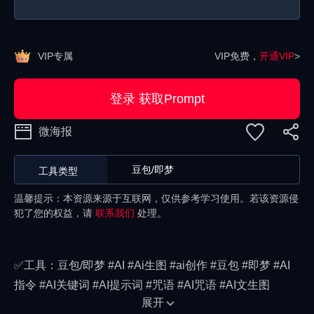
VIP专属
VIP免费，
开通VIP
>
登录 获取Prompt
微海报
豆包/即梦
工具类型
温馨提示：本资源来源于互联网，仅供参考学习使用。若该资源侵
犯了您的权益，请
联系我们
处理。
✅工具：豆包/即梦 #AI #Ai生图 #ai创作 #豆包 #即梦 #AI
指令 #AI关键词 #AI提示词 #咒语 #AI咒语 #AI文生图
展开