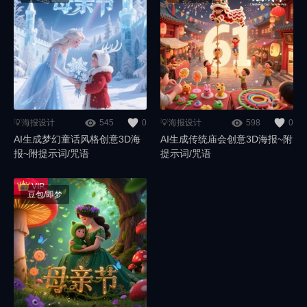
💡海报设计
545
0
💡海报设计
598
0
AI生成梦幻童话风格创意3D海
AI生成传统庙会创意3D海报~附
报~附提示词/咒语
提示词/咒语
豆包/即梦