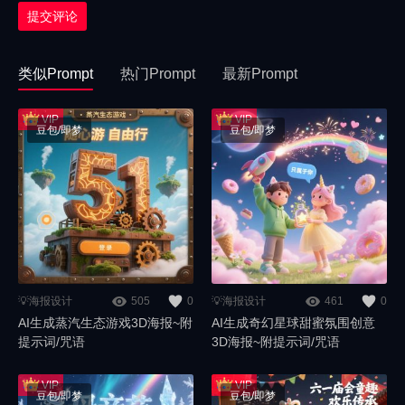
提交评论
类似Prompt
热门Prompt
最新Prompt
豆包/即梦
豆包/即梦
💡海报设计
505
0
💡海报设计
461
0
AI生成蒸汽生态游戏3D海报~附
AI生成奇幻星球甜蜜氛围创意
提示词/咒语
3D海报~附提示词/咒语
豆包/即梦
豆包/即梦