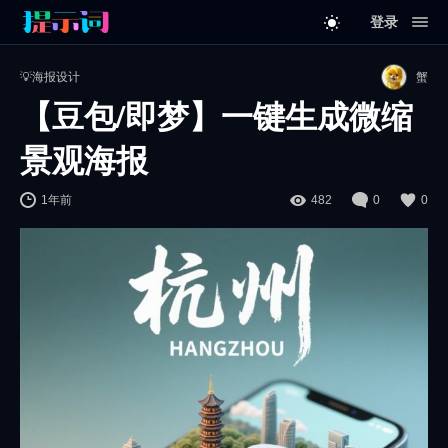
登录
💡海报设计
蟹
【豆包/即梦】一键生成微缩
景观海报
1年前
482
0
0