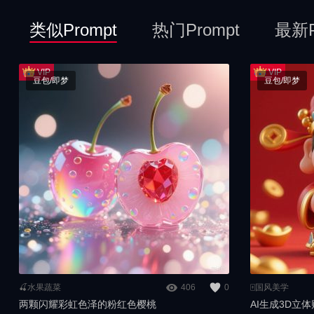
类似Prompt
热门Prompt
最新P
豆包/即梦
豆包/即梦
🍒水果蔬菜
406
0
🀄️国风美学
两颗闪耀彩虹色泽的粉红色樱桃
AI生成3D立