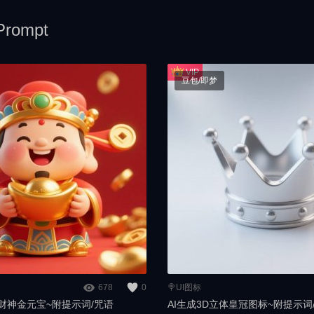
rompt
豆包/即梦
678
0
🍭UI图标
体财神金元宝~附提示词/咒语
AI生成3D立体皇冠图标~附提示词