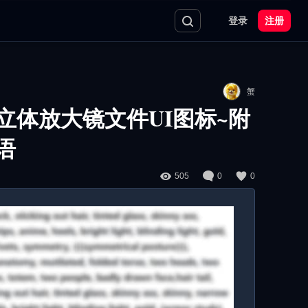
登录
注册
蟹
D立体放大镜文件UI图标~附
语
505
0
0