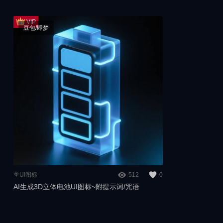
豆包/即梦
🍭UI图标
512
0
AI生成3D立体电池UI图标~附提示词/咒语