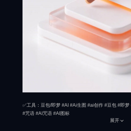
✅工具：豆包/即梦 #AI #Ai生图 #ai创作 #豆包 #即梦 
#咒语 #AI咒语 #AI图标
展开