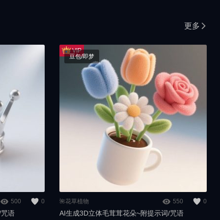
更多
豆包/即梦
500
0
🌺花草植物
550
0
/咒语
AI生成3D立体毛茸茸花朵~附提示词/咒语