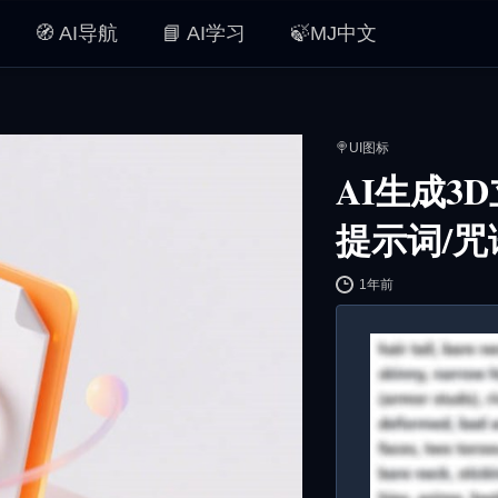
🧭 AI导航
📘 AI学习
🍃MJ中文
🍭UI图标
AI生成3
提示词/咒
1年前