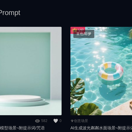
rompt
豆包/即梦
582
0
🍄创意场景
产品模型场景~附提示词/咒语
AI生成波光粼粼水面场景~附提示