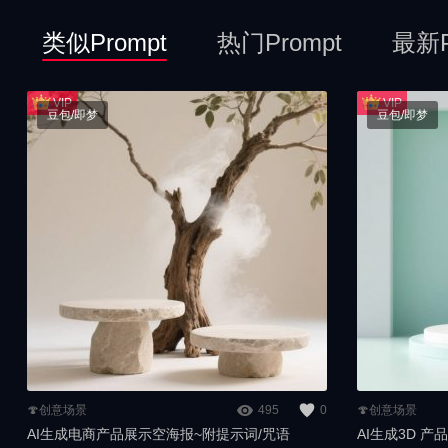
类似Prompt
热门Prompt
最新P
豆包/即梦
豆包/即梦
🍄创意场景
495
0
🍄创意场景
AI生成电商产品展示空海报~附提示词/咒语
AI生成3D 