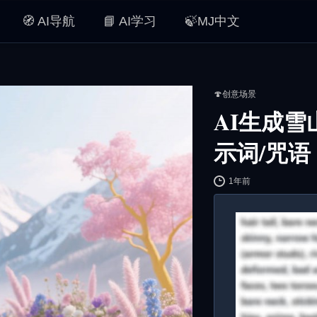
🧭 AI导航
📘 AI学习
🍃MJ中文
🍄创意场景
AI生成
示词/咒语
1年前