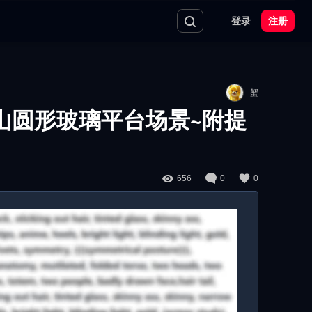
登录
注册
蟹
雪山圆形玻璃平台场景~附提
656
0
0