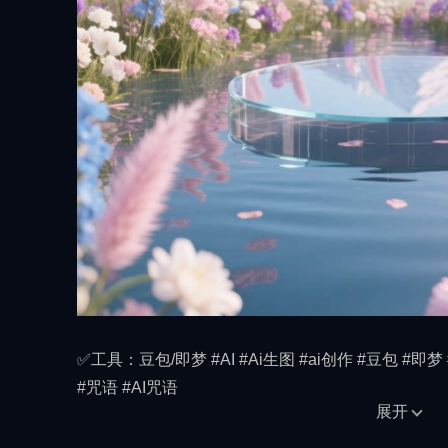
✅工具：豆包/即梦 #AI #Ai生图 #ai创作 #豆包 #即梦 
#咒语 #AI咒语
展开