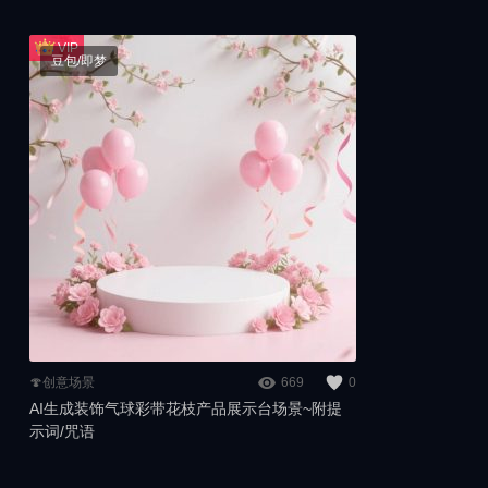
豆包/即梦
🍄创意场景
669
0
AI生成装饰气球彩带花枝产品展示台场景~附提
示词/咒语