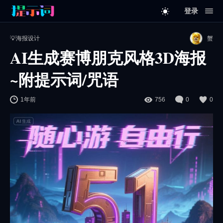
登录
💡海报设计
蟹
AI生成赛博朋克风格3D海报
~附提示词/咒语
1年前
756
0
0