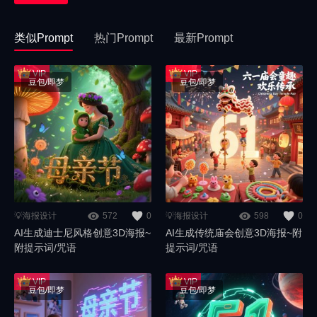
类似Prompt
热门Prompt
最新Prompt
豆包/即梦
豆包/即梦
💡海报设计
572
0
💡海报设计
598
0
AI生成迪士尼风格创意3D海报~
AI生成传统庙会创意3D海报~附
附提示词/咒语
提示词/咒语
豆包/即梦
豆包/即梦