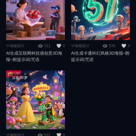
💡海报设计
511
0
💡海报设计
535
0
AI生成互联网科技感创意3D海
AI生成卡通科幻风格3D海报~附
报~附提示词/咒语
提示词/咒语
豆包/即梦
💡海报设计
537
0