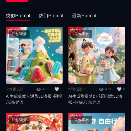
类似Prompt
热门Prompt
最新Prompt
豆包/即梦
豆包/即梦
💡海报设计
485
0
💡海报设计
473
0
AI生成极致卡通风3D海报~附提
AI生成甜蜜梦幻花园创意3D海
示词/咒语
报~附提示词/咒语
豆包/即梦
豆包/即梦