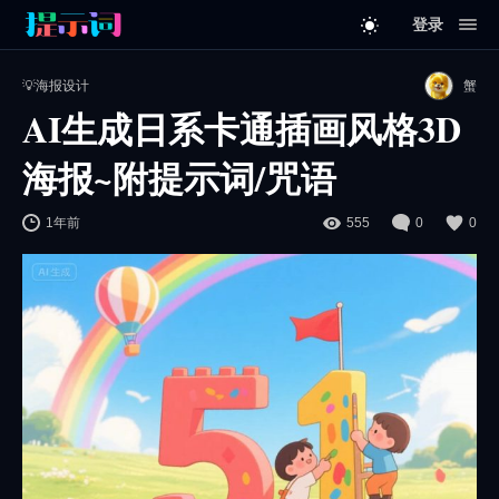
登录
💡海报设计
蟹
AI生成日系卡通插画风格3D
海报~附提示词/咒语
1年前
555
0
0