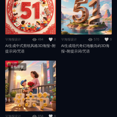
💡海报设计
494
0
💡海报设计
570
0
AI生成中式剪纸风格3D海报~附
AI生成现代奇幻地貌岛屿3D海
提示词/咒语
报~附提示词/咒语
豆包/即梦
💡海报设计
658
0