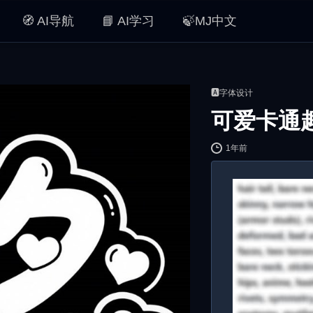
🧭 AI导航
📘 AI学习
🍃MJ中文
🅰️字体设计
可爱卡通
1年前