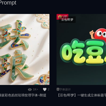
rompt
豆包/即梦
1K+
2
🅰️字体设计
玉镶嵌彩色掐丝珐琅纹理字体~附提
【豆包/即梦】一键生成立体标题