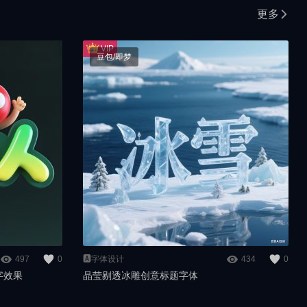
更多
豆包/即梦
497
0
🅰️字体设计
434
0
字效果
晶莹剔透冰雕创意标题字体