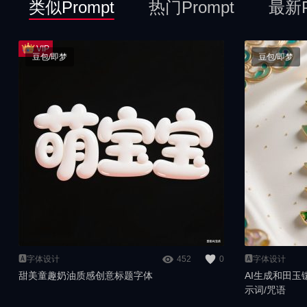
类似Prompt
热门Prompt
最新P
豆包/即梦
豆包/即梦
🅰️字体设计
452
0
🅰️字体设计
甜美童趣奶油质感创意标题字体
AI生成和田
示词/咒语