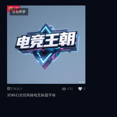
豆包/即梦
🅰️字体设计
430
0
3D科幻光切风格电竞标题字体