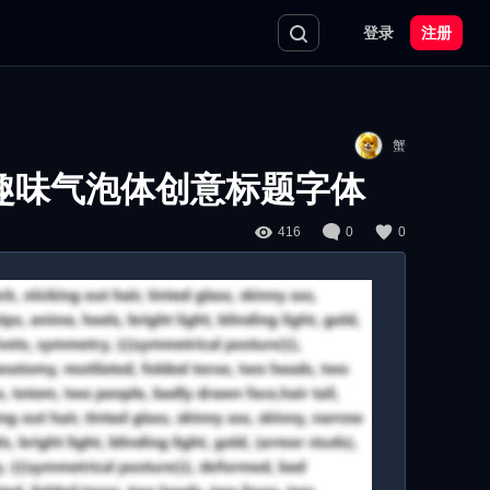
登录
注册
蟹
趣味气泡体创意标题字体
416
0
0