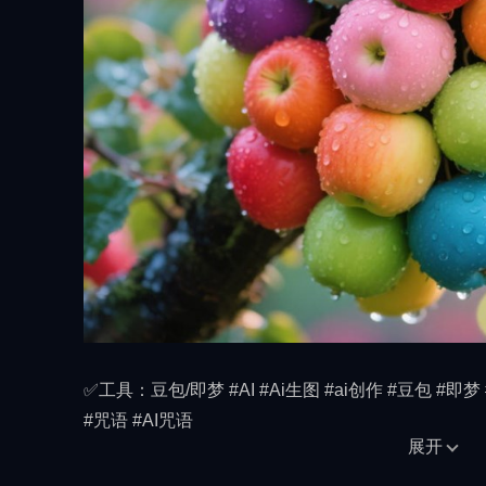
✅工具：豆包/即梦 #AI #Ai生图 #ai创作 #豆包 #即梦 
#咒语 #AI咒语
展开