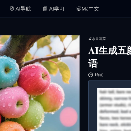
🧭 AI导航
📘 AI学习
🍃MJ中文
🍒水果蔬菜
AI生成五
语
1年前