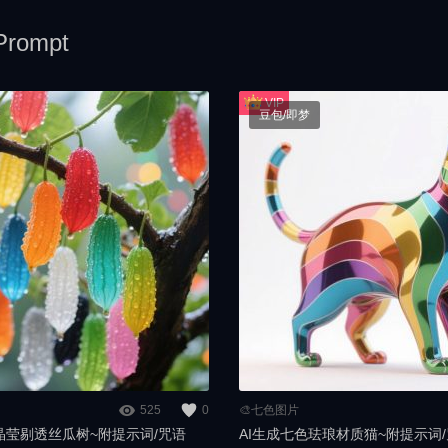
rompt
豆包/即梦
525
0
🎨七色图片
晶莹剔透丝瓜树~附提示词/咒语
AI生成七色珐琅材质猫~附提示词