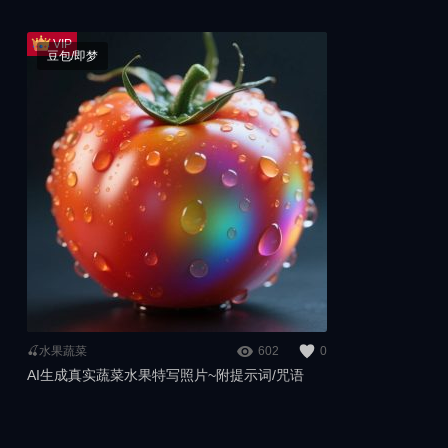
豆包/即梦
🍒水果蔬菜
602
0
AI生成真实蔬菜水果特写照片~附提示词/咒语