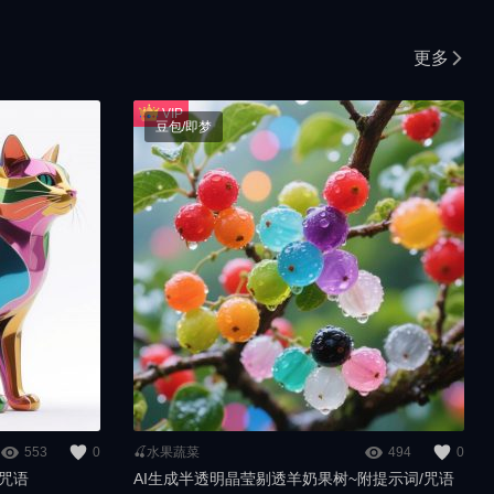
更多
豆包/即梦
553
0
🍒水果蔬菜
494
0
/咒语
AI生成半透明晶莹剔透羊奶果树~附提示词/咒语