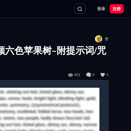
登录
注册
蟹
颜六色苹果树~附提示词/咒
451
0
0