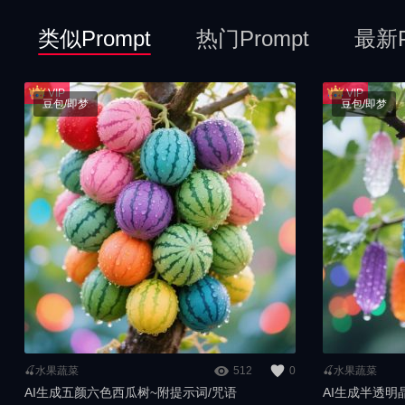
类似Prompt
热门Prompt
最新P
豆包/即梦
豆包/即梦
🍒水果蔬菜
512
0
🍒水果蔬菜
AI生成五颜六色西瓜树~附提示词/咒语
AI生成半透明