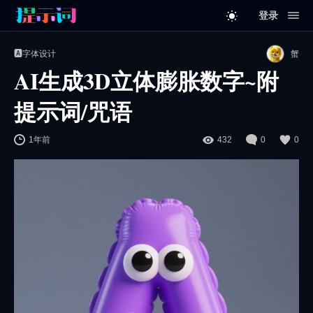
登录
🅰️字体设计
蟹
AI生成3D立体膨胀数字~附
提示词/咒语
1年前
432
0
0