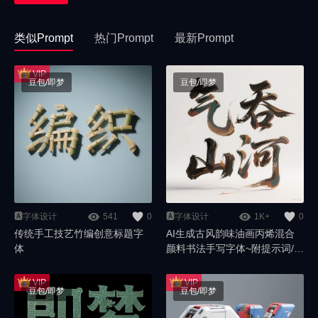
类似Prompt
热门Prompt
最新Prompt
豆包/即梦
豆包/即梦
🅰️字体设计
541
0
🅰️字体设计
1K+
0
传统手工技艺竹编创意标题字
AI生成古风韵味油画丙烯混合
体
颜料书法手写字体~附提示词/咒
语
豆包/即梦
豆包/即梦