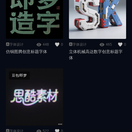
🅰️字体设计
448
0
🅰️字体设计
465
0
仿铜图腾创意标题字体
立体机械高达数字创意标题字
体
豆包/即梦
🅰️字体设计
522
0