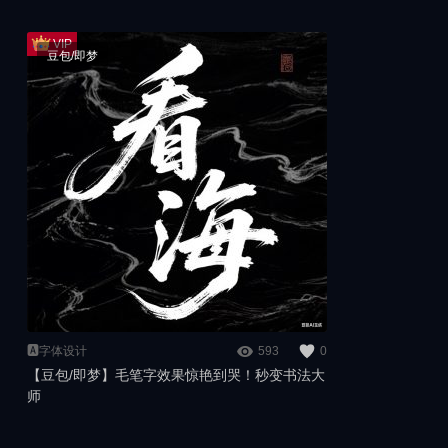
豆包/即梦
🅰️字体设计
593
0
【豆包/即梦】毛笔字效果惊艳到哭！秒变书法大
师