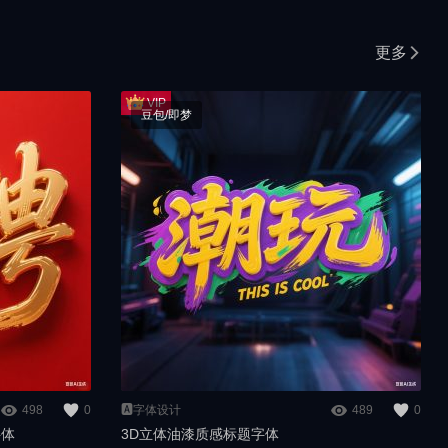
更多
豆包/即梦
498
0
🅰️字体设计
489
0
字体
3D立体油漆质感标题字体