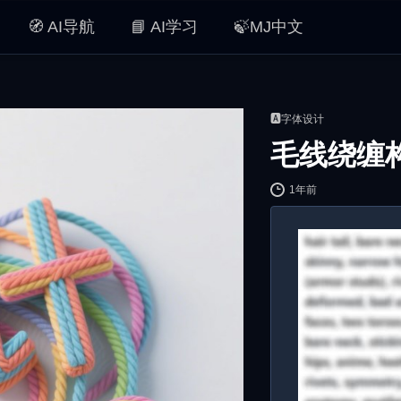
🧭 AI导航
📘 AI学习
🍃MJ中文
🅰️字体设计
毛线绕缠
1年前