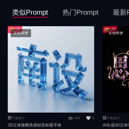
类似Prompt
热门Prompt
最新P
豆包/即梦
豆包/即梦
🅰️字体设计
506
0
🅰️字体设计
3D立体微雕质感创意标题字体
AI生成3D立