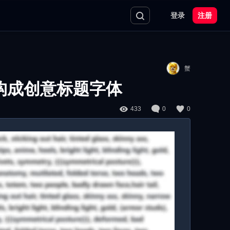
登录
注册
蟹
构成创意标题字体
433
0
0