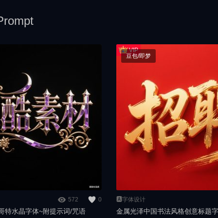
rompt
豆包/即梦
572
0
🅰️字体设计
体哥特水晶字体~附提示词/咒语
金属光泽中国书法风格创意标题