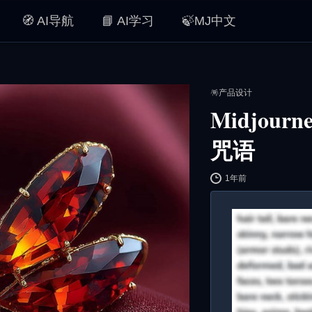
🧭 AI导航
📘 AI学习
🍃MJ中文
🪅产品设计
Midjou
咒语
1年前