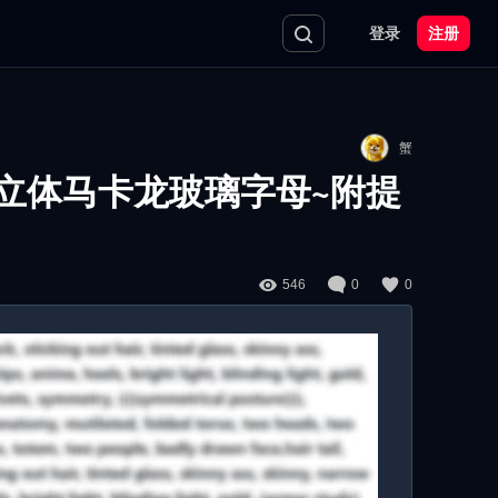
登录
注册
蟹
D立体马卡龙玻璃字母~附提
546
0
0