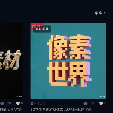
更多
豆包/即梦
520
0
🅰️字体设计
433
0
附提示词/咒语
3D立体复古游戏像素风格创意标题字体