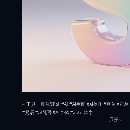
✅工具：豆包/即梦 #AI #Ai生图 #ai创作 #豆包 #即梦 
#咒语 #AI咒语 #AI字体 #3D立体字
展开