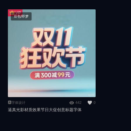
豆包/即梦
🅰️字体设计
442
0
逼真光影材质效果节日大促创意标题字体