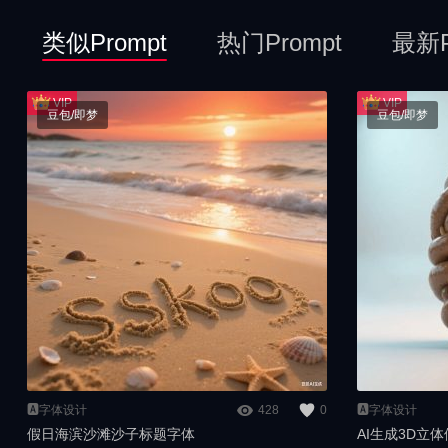
类似Prompt
热门Prompt
最新P
豆包/即梦
豆包/即梦
🅰️字体设计
428
0
🅰️字体设计
假日海滨沙滩沙子标题字体
AI生成3D立