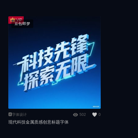
豆包/即梦
🅰️字体设计
502
0
现代科技金属质感创意标题字体