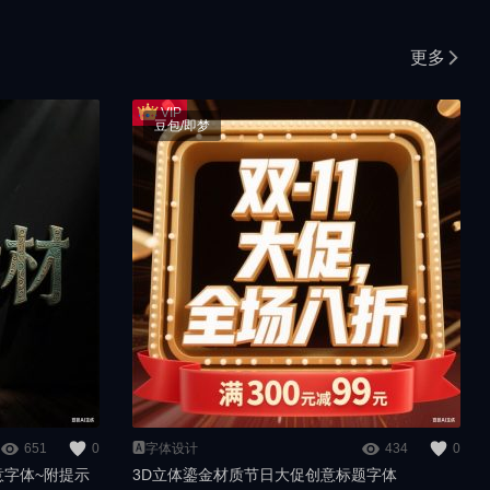
更多
豆包/即梦
651
0
🅰️字体设计
434
0
意字体~附提示
3D立体鎏金材质节日大促创意标题字体