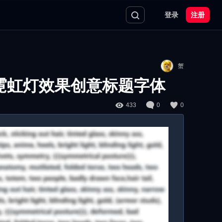
登录
注册
蟹
霓虹灯效果创意标题字体
433
0
0