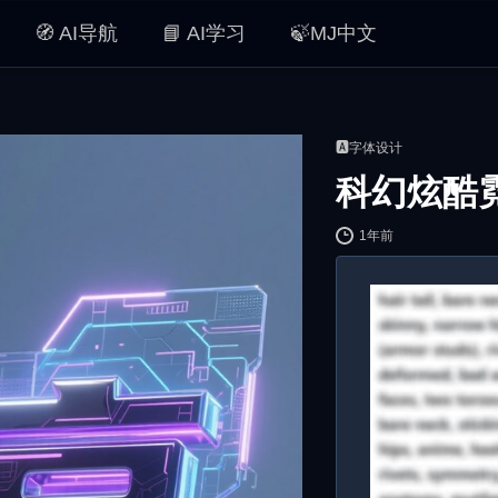
🧭 AI导航
📘 AI学习
🍃MJ中文
🅰️字体设计
科幻炫酷
1年前