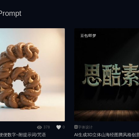
rompt
豆包/即梦
378
0
🅰️字体设计
体便便数字~附提示词/咒语
AI生成3D立体山海经图腾风格创