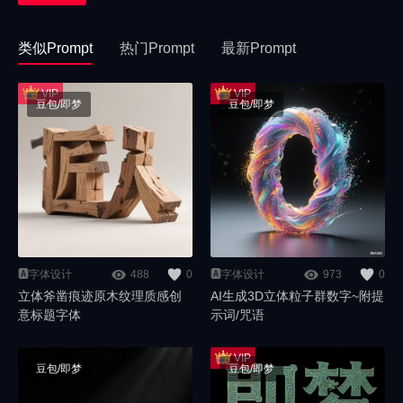
类似Prompt
热门Prompt
最新Prompt
豆包/即梦
豆包/即梦
🅰️字体设计
488
0
🅰️字体设计
973
0
立体斧凿痕迹原木纹理质感创
AI生成3D立体粒子群数字~附提
意标题字体
示词/咒语
豆包/即梦
豆包/即梦