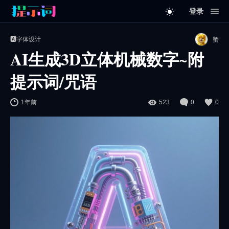
登录
🅰️字体设计
蟹
AI生成3D立体机械数字~附
提示词/咒语
1年前
523
0
0