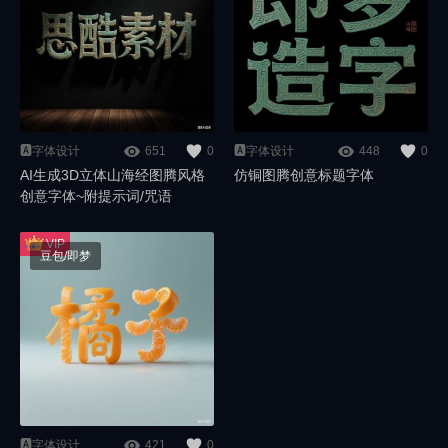
🅰️字体设计
651
0
🅰️字体设计
448
0
AI生成3D立体山海经图腾风格
仿铜图腾创意标题字体
创意字体~附提示词/咒语
豆包/即梦
🅰️字体设计
421
0