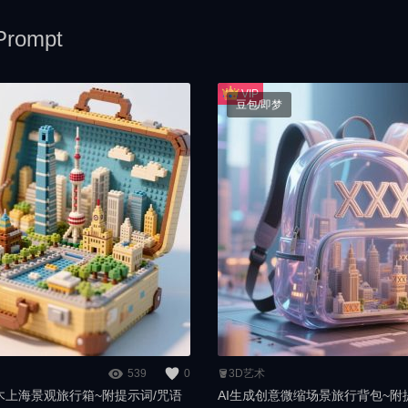
rompt
豆包/即梦
539
0
🪣3D艺术
木上海景观旅行箱~附提示词/咒语
AI生成创意微缩场景旅行背包~附