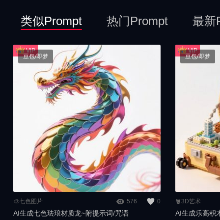
类似Prompt
热门Prompt
最新P
豆包/即梦
豆包/即梦
🎨七色图片
576
0
🪣3D艺术
AI生成七色珐琅材质龙~附提示词/咒语
AI生成乐高积