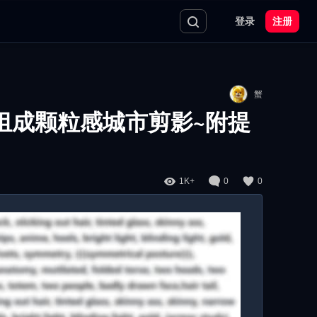
登录
注册
蟹
线组成颗粒感城市剪影~附提
1K+
0
0