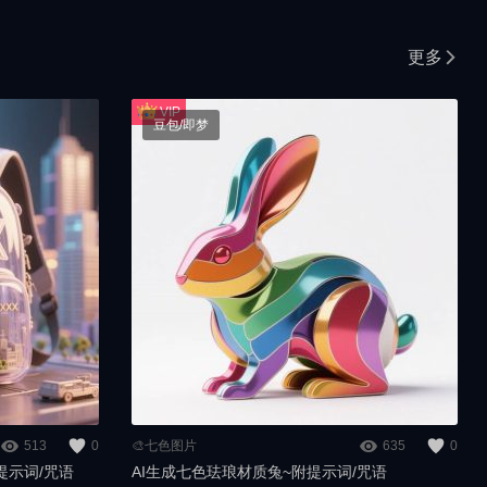
更多
豆包/即梦
513
0
🎨七色图片
635
0
提示词/咒语
AI生成七色珐琅材质兔~附提示词/咒语