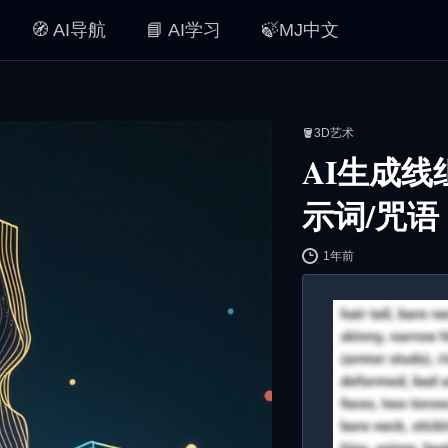
🧭 AI导航
📘 AI学习
🍃MJ中文
🪣3D艺术
AI生成
示词/咒语
1年前