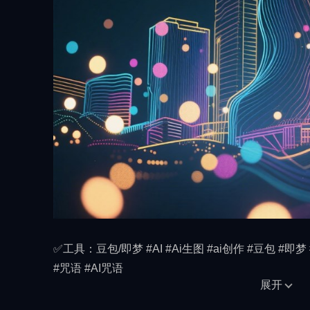
✅工具：豆包/即梦 #AI #Ai生图 #ai创作 #豆包 #即梦 
#咒语 #AI咒语
展开