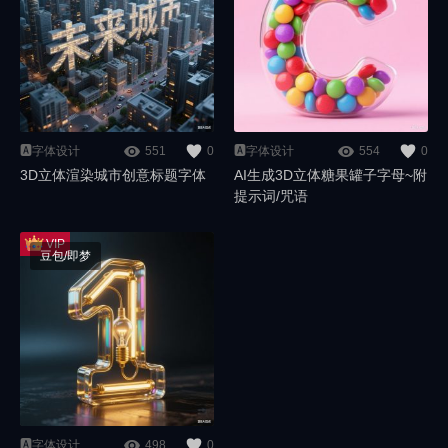
🅰️字体设计
551
0
🅰️字体设计
554
0
3D立体渲染城市创意标题字体
AI生成3D立体糖果罐子字母~附
提示词/咒语
豆包/即梦
🅰️字体设计
498
0