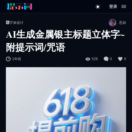
登录
🅰️字体设计
思叔
AI生成金属银主标题立体字~
附提示词/咒语
1年前
528
0
0