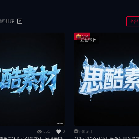
时间排序
全部
豆包/即梦
551
0
🅰️字体设计