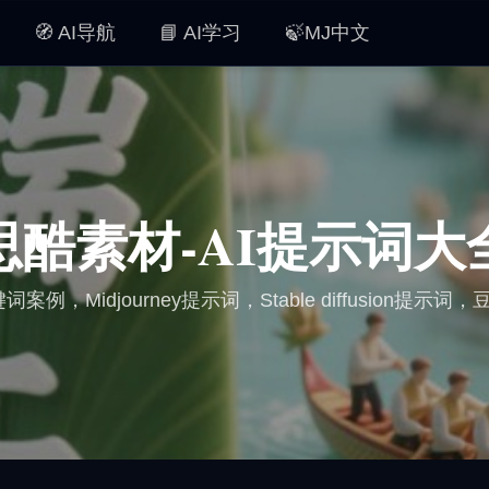
🧭 AI导航
📘 AI学习
🍃MJ中文
思酷素材-AI提示词大
词案例，Midjourney提示词，Stable diffusion提