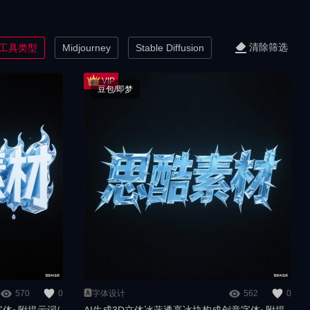
清除筛选
工具类型
Midjourney
Stable Diffusion
豆包/即梦
570
0
🅰️字体设计
562
0