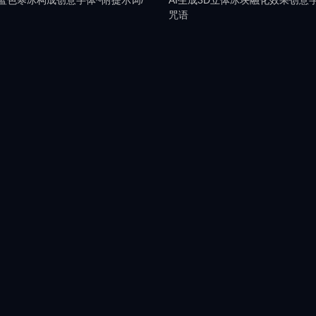
体蓝色寒冰构成创意字体~附提示词/
AI生成3D立体冰块融化效果创意字
咒语