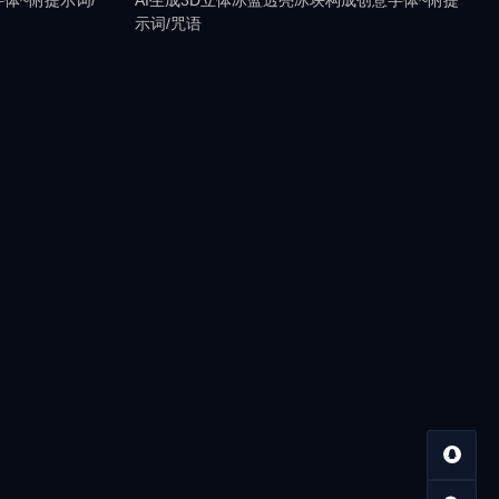
体~附提示词/
AI生成3D立体冰蓝透亮冰块构成创意字体~附提
示词/咒语