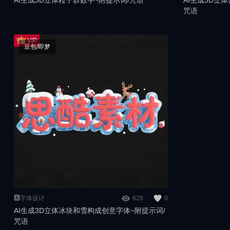
AI生成3D立体粒子群数字~附提示词/咒语
AI生成3D立
咒语
豆包/即梦
🅰️字体设计
628
0
AI生成3D立体冰块和雪构成创意字体~附提示词/
咒语