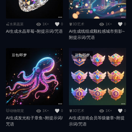
🍒水果蔬菜
1K+
0
🪣3D艺术
1K+
0
AI生成水晶草莓~附提示词/咒语
AI生成线组成颗粒感城市剪影~
附提示词/咒语
豆包/即梦
豆包/即梦
🐱动物萌宠
1K+
0
🪣3D艺术
1K+
0
AI生成发光粒子章鱼~附提示词/
AI生成游戏会员等级徽章~附提
咒语
示词/咒语