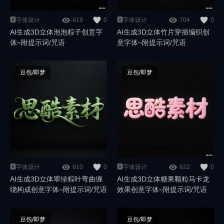
🅰️字体设计
619
0
🅰️字体设计
704
0
AI生成3D立体泡泡粽子创意字
AI生成3D立体竹片穿插编织创
体~附提示词/咒语
意字体~附提示词/咒语
豆包/即梦
豆包/即梦
🅰️字体设计
610
0
🅰️字体设计
622
0
AI生成3D立体翠绿粽叶弯曲缠
AI生成3D立体糖果颗粒马卡龙
绕构成创意字体~附提示词/咒语
效果创意字体~附提示词/咒语
豆包/即梦
豆包/即梦