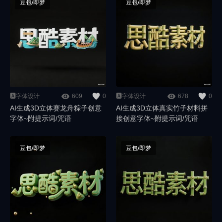
豆包/即梦
豆包/即梦
🅰️字体设计
609
0
🅰️字体设计
678
0
AI生成3D立体赛龙舟粽子创意
AI生成3D立体真实竹子材料拼
字体~附提示词/咒语
接创意字体~附提示词/咒语
豆包/即梦
豆包/即梦