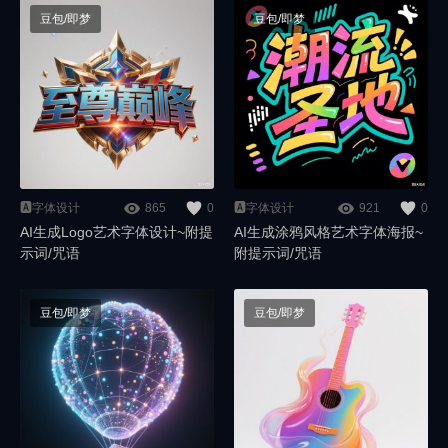
豆包/即梦
豆包/即梦
🅰️字体设计
865
0
🅰️字体设计
921
0
AI生成Logo艺术字体设计~附提
AI生成涂鸦风格艺术字体海报~
示词/咒语
附提示词/咒语
豆包/即梦
豆包/即梦