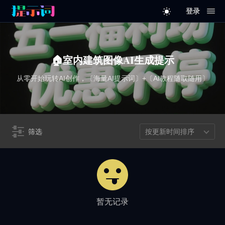
登录
🏠室内建筑图像AI生成提示
从零开始玩转AI创作，〔海量AI提示词〕+〔AI教程随取随用〕
筛选
按更新时间排序
暂无记录